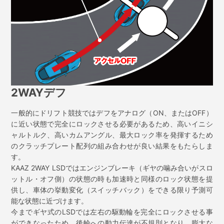
2WAYデフ
一般的にドリフト競技ではデフをアナログ（ON、またはOFF）
に近い状態で完全にロックさせる必要があるため、高いイニシ
ャルトルク、高いカムアングル、最大ロック率を発揮するため
のクラッチプレート配列の組み合わせが良い結果をもたらしま
す。
KAAZ 2WAY LSDではエンジンブレーキ（ギヤの噛み合いがスロ
ットル・オフ側）の状態の時も加速時と同様のロック状態を提
供し、車体の挙動変化（スイッチバック）をできる限り予測可
能な状態に近づけます。
今までギヤ式のLSDでは左右の駆動輪を完全にロックさせる事
ができなったため、後輪への動力伝達が不規則となり、膨大な