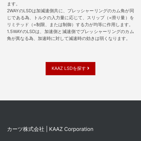
ます。
2WAYのLSDは加減速側共に、プレッシャーリングのカム角が同
じである為、トルクの入力量に応じて、スリップ（=滑り量）を
リミテッド（=制限、または制御）する力が均等に作用します。
1.5WAYのLSDは、加速側と減速側でプレッシャーリングのカム
角が異なる為、加速時に対して減速時の効きは弱くなります。
KAAZ LSDを探す
カーツ株式会社 | KAAZ Corporation