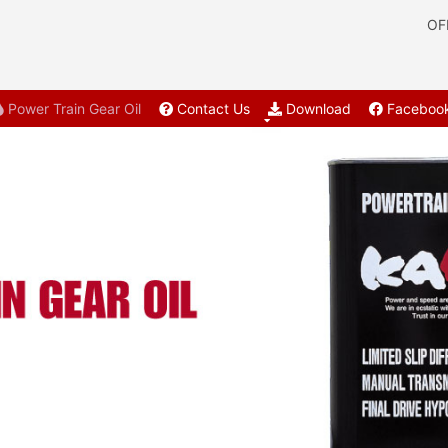
OF
Power Train Gear Oil
Contact Us
Download
Faceboo