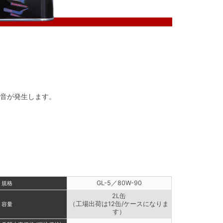
グ音が発生します。
GL-5／80W-90
規格
2L缶
（工場出荷は12缶/ケースになりま
容量
す）