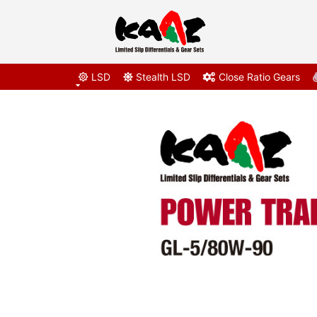
LSD
Stealth LSD
Close Ratio Gears