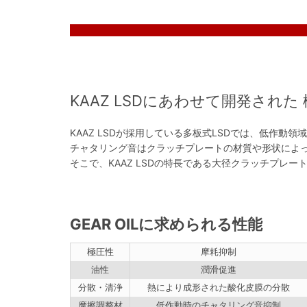
KAAZ LSDにあわせて開発された 
KAAZ LSDが採用している多板式LSDでは、低作
チャタリング音はクラッチプレートの材質や形状によって
そこで、KAAZ LSDの特長である大径クラッチプレートに
GEAR OILに求められる性能
極圧性
摩耗抑制
油性
潤滑促進
分散・清浄
熱により成形された酸化皮膜の分散
摩擦調整材
低作動時のチャタリング音抑制