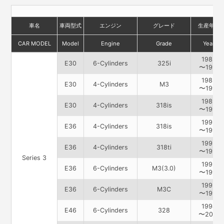
車名
車両型式
エンジン
グレード
生産年月
CAR MODEL
Model
Engine
Grade
Year
1985
E30
6-Cylinders
325i
〜1990
1985
E30
4-Cylinders
M3
〜1990
1989
E30
4-Cylinders
318is
〜1990
1993
E36
4-Cylinders
318is
〜1998
1993
E36
4-Cylinders
318ti
〜1998
Series 3
1993
E36
6-Cylinders
M3(3.0)
〜1995
1995
E36
6-Cylinders
M3C
〜1998
1998
E46
6-Cylinders
328
〜2000