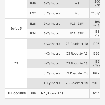
2001
E46
6-Cylinders
M3
〜2007
E92
8-Cylinders
M3
2007/3 〜
1981
E28
6-Cylinders
525i,535i
〜1988
Series 5
1988
E34
6-Cylinders
525i,535i
〜1995
4-Cylinders
Z3 Roadster 1.8
1996 〜
4-Cylinders
Z3 Roadster1.9
1996 〜
1996
Z3
4-Cylinders
Z3 Roadster1.9
〜 1998/
6-Cylinders
Z3 Roadster 2.8
1997 〜
4-Cylinders
Z3 Roadster 1.9
2000 〜
MINI COOPER
F56
4-Cylinders B48
2014 〜