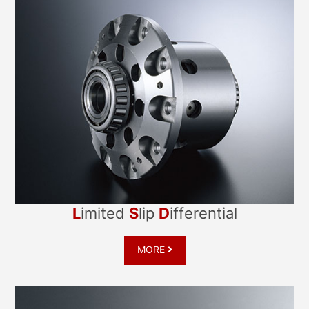
L
Imited
S
Lip
D
Ifferential
MORE