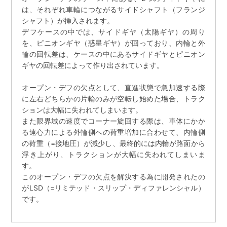
は、それぞれ車輪につながるサイドシャフト（フランジ
シャフト）が挿入されます。
デフケースの中では、サイドギヤ（太陽ギヤ）の周り
を、ピニオンギヤ（惑星ギヤ）が回っており、内輪と外
輪の回転差は、ケースの中にあるサイドギヤとピニオン
ギヤの回転差によって作り出されています。
オープン・デフの欠点として、直進状態で急加速する際
に左右どちらかの片輪のみが空転し始めた場合、トラク
ションは大幅に失われてしまいます。
また限界域の速度でコーナー旋回する際は、車体にかか
る遠心力による外輪側への荷重増加に合わせて、内輪側
の荷重（=接地圧）が減少し、最終的には内輪が路面から
浮き上がり、トラクションが大幅に失われてしまいま
す。
このオープン・デフの欠点を解決する為に開発されたの
がLSD（=リミテッド・スリップ・ディファレンシャル）
です。