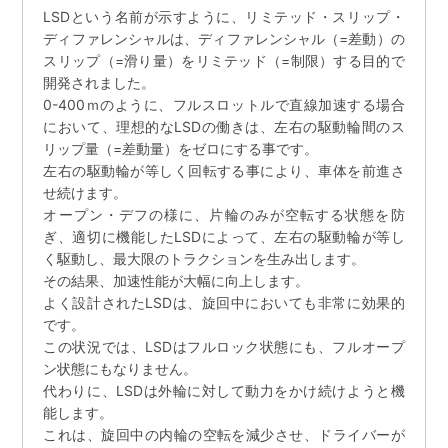
LSDという名前が示すように、リミテッド・スリップ・
ディファレンシャルは、ディファレンシャル（=差動）の
スリップ（=滑り量）をリミテッド（=制限）する目的で
開発されました。
0-400ｍのように、フルスロットルで直線加速する場合
において、理想的なLSDの働きは、左右の駆動輪間のス
リップ量（=差動量）をゼロにする事です。
左右の駆動輪が等しく回転する事により、車体を前進さ
せ続けます。
オープン・デフの様に、片輪のみが空転する状態を防
ぎ、適切に機能したLSDによって、左右の駆動輪が等し
く駆動し、最大限のトラクションを生み出します。
その結果、加速性能が大幅に向上します。
よく設計されたLSDは、旋回中においても非常に効果的
です。
この状況では、LSDはフルロック状態にも、フルオープ
ン状態にもなりません。
代わりに、LSDは外輪に対して動力をかけ続けようと機
能します。
これは、旋回中の内輪の空転を減少させ、ドライバーが