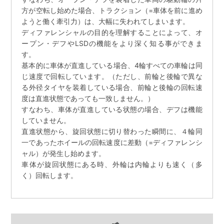
方が空転し始めた場合、トラクション（=車体を前に進め
ようと働く牽引力）は、大幅に失われてしまいます。
ディファレンシャルの目的を理解することによって、オ
ープン・デフやLSDの機能をより深く知る事ができま
す。
基本的に車体が直進している場合、4輪すべての車輪は同
じ速度で回転しています。（ただし、前輪と後輪で異な
る外径タイヤを装着している場合、前輪と後輪の回転速
度は直進状態であっても一致しません。）
すなわち、車体が直進している状態の場合、デフは機能
していません。
直進状態から、旋回状態に切り替わった瞬間に、４輪同
一であったホイールの回転速度に差動（=ディファレンシ
ャル）が発生し始めます。
車体が旋回状態にある時、外輪は内輪よりも速く（多
く）回転します。