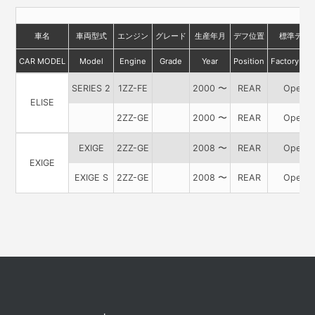
車名
車両型式
エンジン
グレード
生産年月
デフ位置
標準デフ
CAR MODEL
Model
Engine
Grade
Year
Position
Factory DIF
SERIES 2
1ZZ-FE
2000 〜
REAR
Open
ELISE
2ZZ-GE
2000 〜
REAR
Open
EXIGE
2ZZ-GE
2008 〜
REAR
Open
EXIGE
EXIGE S
2ZZ-GE
2008 〜
REAR
Open