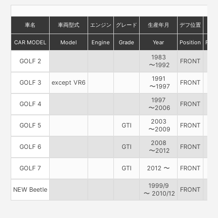
車名
車両型式
エンジン
グレード
生産年月
デフ位置
標
CAR MODEL
Model
Engine
Grade
Year
Position
Fact
1983
GOLF 2
FRONT
〜1992
1991
GOLF 3
except VR6
FRONT
〜1997
1997
GOLF 4
FRONT
〜2006
2003
GOLF 5
GTI
FRONT
〜2009
2008
GOLF 6
GTI
FRONT
〜2012
GOLF 7
GTI
2012 〜
FRONT
1999/9
NEW Beetle
FRONT
〜 2010/12